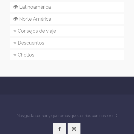
🌍 Latinoamérica
🌍 Norte América
⭐️ Consejos de viaje
⭐️ Descuentos
⭐️ Chollos
Nos gusta sonreir y queremos que sonrías con nosotros :)